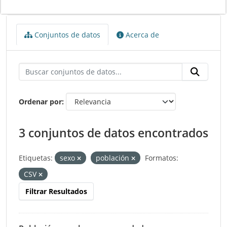
Conjuntos de datos
Acerca de
Ordenar por
3 conjuntos de datos encontrados
Etiquetas:
sexo
población
Formatos:
CSV
Filtrar Resultados