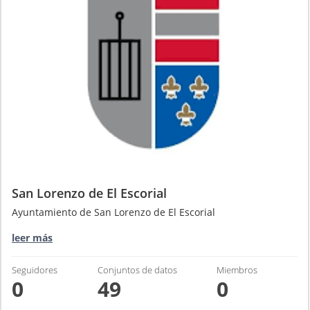
San Lorenzo de El Escorial
Ayuntamiento de San Lorenzo de El Escorial
leer más
Seguidores
Conjuntos de datos
Miembros
0
49
0