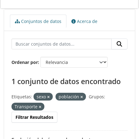
Conjuntos de datos
Acerca de
Ordenar por
1 conjunto de datos encontrado
Etiquetas:
sexo
población
Grupos:
Transporte
Filtrar Resultados