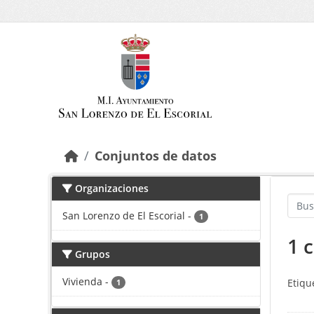
Saltar al contenido principal
Conjuntos de datos
Organizaciones
San Lorenzo de El Escorial
-
1
1 
Grupos
Vivienda
-
Etiqu
1