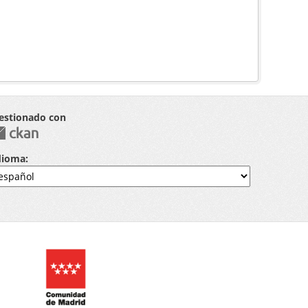
estionado con
dioma