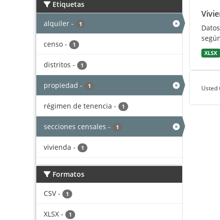
Etiquetas
Vivi
alquiler
-
1
Datos
según
censo
-
1
XLSX
distritos
-
1
propiedad
-
1
Usted 
régimen de tenencia
-
1
secciones censales
-
1
vivienda
-
1
Formatos
CSV
-
1
XLSX
-
1