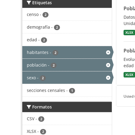
Etiquetas
Pobl
censo
-
2
Datos
Unida
demografía
-
2
XLSX
edad
-
2
Pobl
habitantes
-
2
Evolu
población
-
edad 
2
XLSX
sexo
-
2
secciones censales
-
1
Usted 
Formatos
CSV
-
2
XLSX
-
2