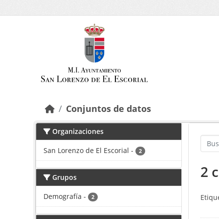
Saltar al contenido principal
Conjuntos de datos
Organizaciones
San Lorenzo de El Escorial
-
2
2 
Grupos
Demografía
-
Etiqu
2