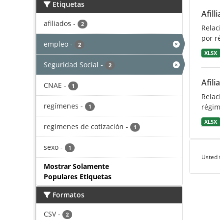
Etiquetas
Afill
afiliados
-
2
Relac
por r
empleo
-
2
XLSX
Seguridad Social
-
2
Afili
CNAE
-
1
Relac
regímenes
-
régim
1
XLSX
regímenes de cotización
-
1
sexo
-
1
Usted 
Mostrar Solamente
Populares Etiquetas
Formatos
CSV
-
2