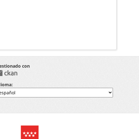
estionado con
dioma