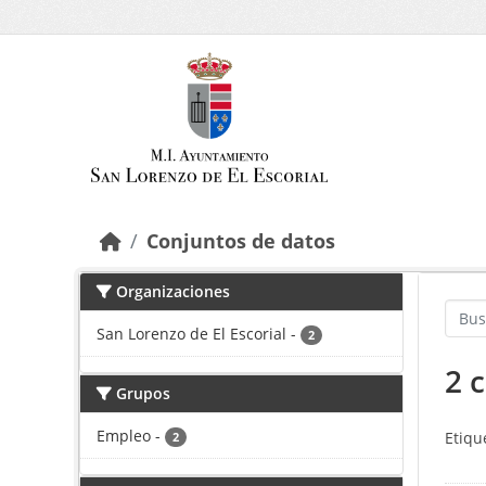
Saltar al contenido principal
Conjuntos de datos
Organizaciones
San Lorenzo de El Escorial
-
2
2 
Grupos
Empleo
-
Etiqu
2