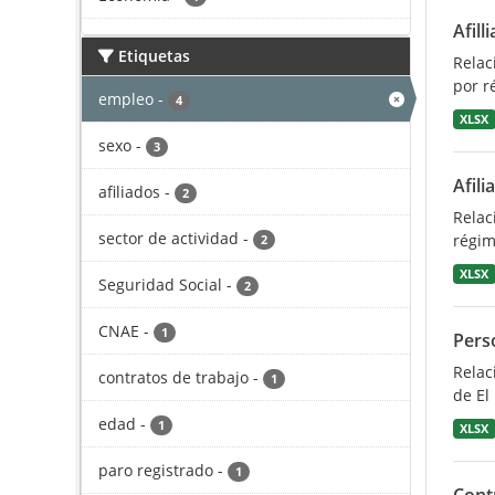
Afill
Etiquetas
Relac
por r
empleo
-
4
XLSX
sexo
-
3
Afili
afiliados
-
2
Relac
sector de actividad
-
régim
2
XLSX
Seguridad Social
-
2
CNAE
-
1
Pers
Relac
contratos de trabajo
-
1
de El 
edad
-
1
XLSX
paro registrado
-
1