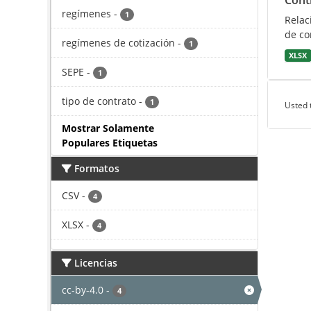
Cont
regímenes
-
1
Relac
de co
regímenes de cotización
-
1
XLSX
SEPE
-
1
tipo de contrato
-
1
Usted 
Mostrar Solamente
Populares Etiquetas
Formatos
CSV
-
4
XLSX
-
4
Licencias
cc-by-4.0
-
4