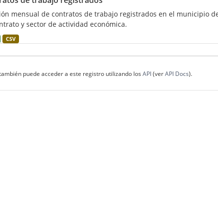
ratos de trabajo registrados
ión mensual de contratos de trabajo registrados en el municipio de
ntrato y sector de actividad económica.
CSV
también puede acceder a este registro utilizando los
API
(ver
API Docs
).