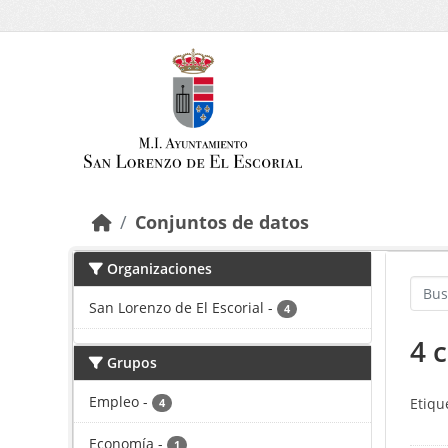
Saltar al contenido principal
Conjuntos de datos
Organizaciones
San Lorenzo de El Escorial
-
4
4 
Grupos
Empleo
-
Etiqu
4
Economía
-
1