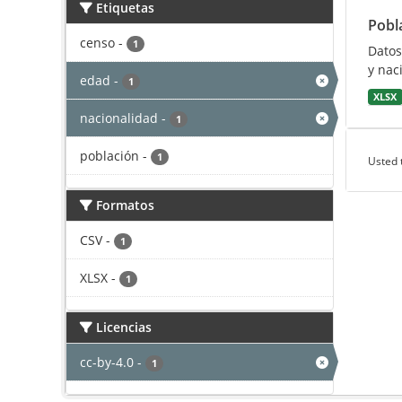
Etiquetas
Pobl
censo
-
1
Datos
y nac
edad
-
1
XLSX
nacionalidad
-
1
población
-
1
Usted 
Formatos
CSV
-
1
XLSX
-
1
Licencias
cc-by-4.0
-
1