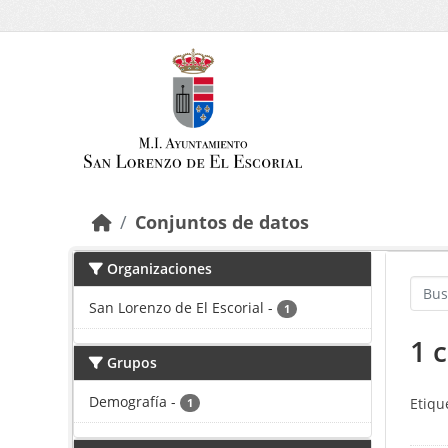
Saltar al contenido principal
Conjuntos de datos
Organizaciones
San Lorenzo de El Escorial
-
1
1 
Grupos
Demografía
-
Etiqu
1