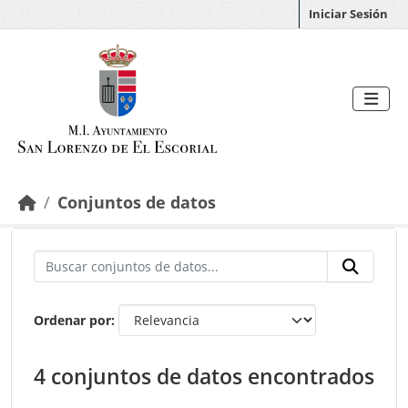
Saltar al contenido principal
Iniciar Sesión
Conjuntos de datos
Ordenar por
4 conjuntos de datos encontrados