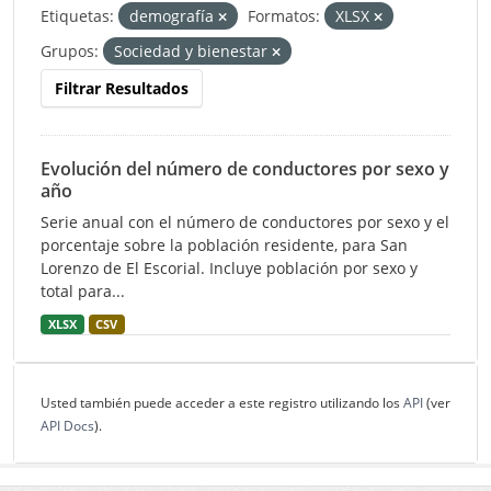
Etiquetas:
demografía
Formatos:
XLSX
Grupos:
Sociedad y bienestar
Filtrar Resultados
Evolución del número de conductores por sexo y
año
Serie anual con el número de conductores por sexo y el
porcentaje sobre la población residente, para San
Lorenzo de El Escorial. Incluye población por sexo y
total para...
XLSX
CSV
Usted también puede acceder a este registro utilizando los
API
(ver
API Docs
).