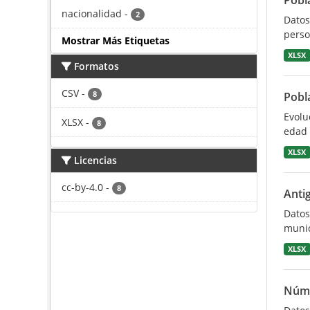
Pobla
nacionalidad
-
2
Datos
perso
Mostrar Más Etiquetas
XLSX
Formatos
CSV
-
8
Pobl
Evolu
XLSX
-
8
edad 
XLSX
Licencias
cc-by-4.0
-
8
Antig
Datos
munic
XLSX
Núme