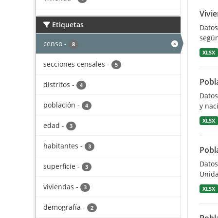
Vivi
Etiquetas
Datos
según
censo
-
8
XLSX
secciones censales
-
5
Pobl
distritos
-
4
Datos
población
-
y nac
4
XLSX
edad
-
3
habitantes
-
3
Pobl
Datos
superficie
-
3
Unida
viviendas
-
3
XLSX
demografía
-
2