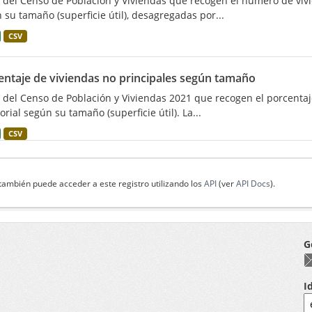
 del Censo de Población y Viviendas que recogen el número de vivie
 su tamaño (superficie útil), desagregadas por...
CSV
entaje de viviendas no principales según tamaño
 del Censo de Población y Viviendas 2021 que recogen el porcentaj
orial según su tamaño (superficie útil). La...
CSV
también puede acceder a este registro utilizando los
API
(ver
API Docs
).
G
I