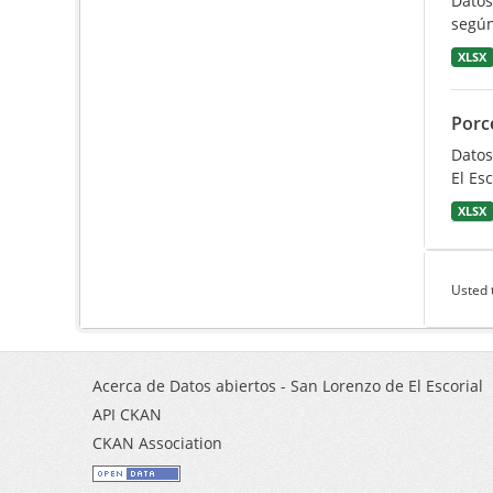
Datos
según
XLSX
Porc
Datos
El Esc
XLSX
Usted 
Acerca de Datos abiertos - San Lorenzo de El Escorial
API CKAN
CKAN Association