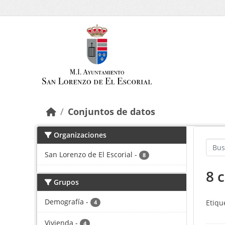
Saltar al contenido principal
Conjuntos de datos
Organizaciones
San Lorenzo de El Escorial
-
8
8 
Grupos
Demografía
-
Etiqu
4
Vivienda
-
4