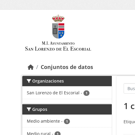
Saltar al contenido principal
Conjuntos de datos
Organizaciones
San Lorenzo de El Escorial
-
1
1 
Grupos
Medio ambiente
-
Etiqu
1
Medio rural
-
1