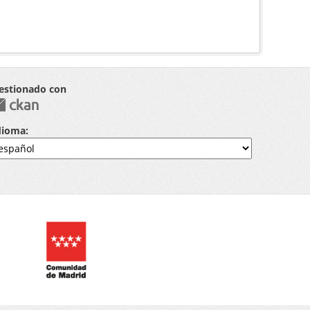
estionado con
dioma