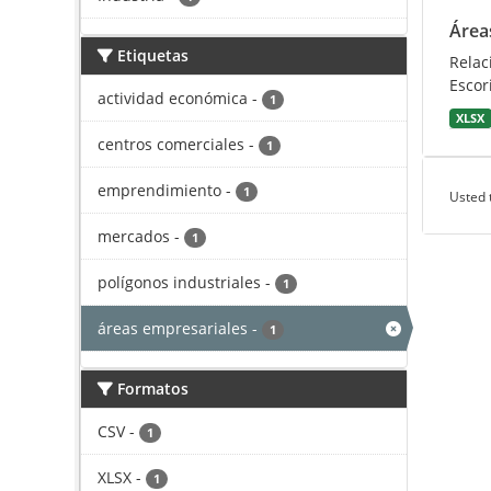
Área
Etiquetas
Relac
Escori
actividad económica
-
1
XLSX
centros comerciales
-
1
emprendimiento
-
1
Usted 
mercados
-
1
polígonos industriales
-
1
áreas empresariales
-
1
Formatos
CSV
-
1
XLSX
-
1