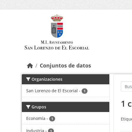
Saltar al contenido principal
Conjuntos de datos
Organizaciones
San Lorenzo de El Escorial
-
1
1 
Grupos
Economía
-
Etiqu
1
Industria
-
1