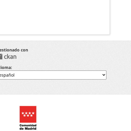
estionado con
dioma