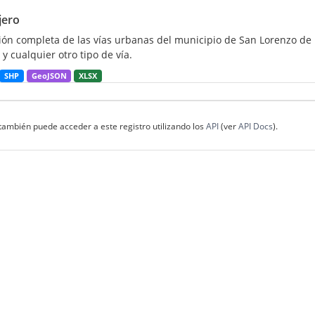
jero
ión completa de las vías urbanas del municipio de San Lorenzo de E
 y cualquier otro tipo de vía.
SHP
GeoJSON
XLSX
también puede acceder a este registro utilizando los
API
(ver
API Docs
).