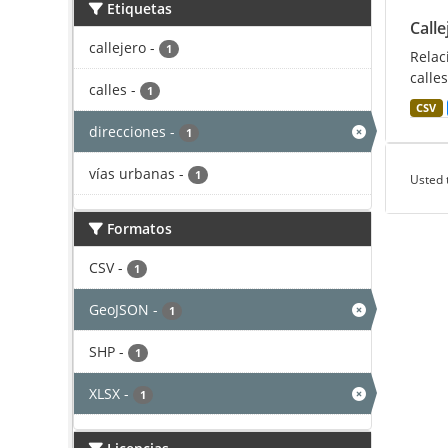
Etiquetas
Calle
callejero
-
1
Relac
calles
calles
-
1
CSV
direcciones
-
1
vías urbanas
-
1
Usted 
Formatos
CSV
-
1
GeoJSON
-
1
SHP
-
1
XLSX
-
1