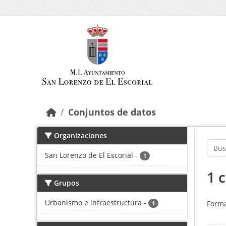
Saltar al contenido principal
Conjuntos de datos
Organizaciones
San Lorenzo de El Escorial
-
1
1 
Grupos
Urbanismo e infraestructura
-
Forma
1