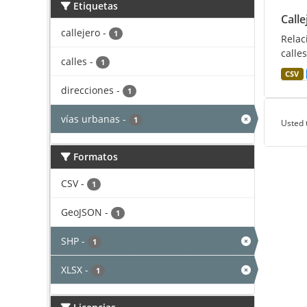
Etiquetas
Calle
callejero
-
1
Relac
calles
calles
-
1
CSV
direcciones
-
1
vías urbanas
-
1
Usted 
Formatos
CSV
-
1
GeoJSON
-
1
SHP
-
1
XLSX
-
1