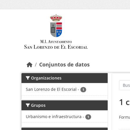
Saltar al contenido principal
Conjuntos de datos
Organizaciones
San Lorenzo de El Escorial
-
1
1 
Grupos
Urbanismo e infraestructura
-
Forma
1