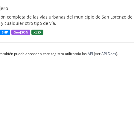
jero
ión completa de las vías urbanas del municipio de San Lorenzo de E
 y cualquier otro tipo de vía.
SHP
GeoJSON
XLSX
también puede acceder a este registro utilizando los
API
(ver
API Docs
).