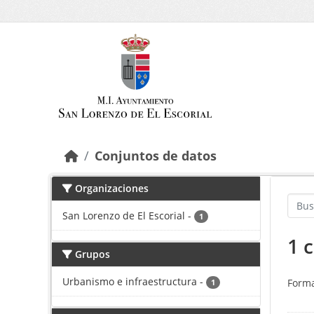
Saltar al contenido principal
Conjuntos de datos
Organizaciones
San Lorenzo de El Escorial
-
1
1 
Grupos
Urbanismo e infraestructura
-
Forma
1