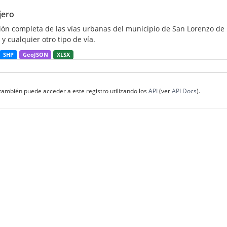
jero
ión completa de las vías urbanas del municipio de San Lorenzo de E
 y cualquier otro tipo de vía.
SHP
GeoJSON
XLSX
también puede acceder a este registro utilizando los
API
(ver
API Docs
).