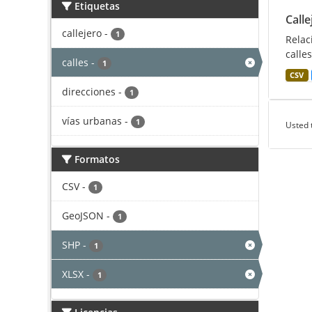
Etiquetas
Calle
callejero
-
1
Relac
calles
calles
-
1
CSV
direcciones
-
1
vías urbanas
-
1
Usted 
Formatos
CSV
-
1
GeoJSON
-
1
SHP
-
1
XLSX
-
1