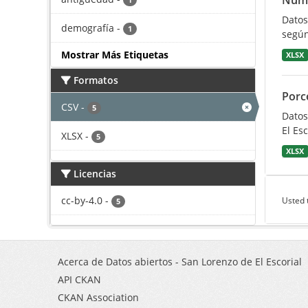
Núme
1
Datos
demografía
-
1
según
Mostrar Más Etiquetas
XLSX
Formatos
Porc
CSV
-
5
Datos
El Esc
XLSX
-
5
XLSX
Licencias
cc-by-4.0
-
Usted 
5
Acerca de Datos abiertos - San Lorenzo de El Escorial
API CKAN
CKAN Association