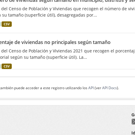
ro de viviendas según tamaño en municipio, distritos y se
 del Censo de Población y Viviendas que recogen el número de vivie
 su tamaño (superficie útil), desagregadas por...
CSV
entaje de viviendas no principales según tamaño
 del Censo de Población y Viviendas 2021 que recogen el porcentaj
orial según su tamaño (superficie útil). La...
CSV
también puede acceder a este registro utilizando los
API
(ver
API Docs
).
G
I