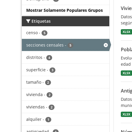
Vivi
Mostrar Solamente Populares Grupos
Datos
Etiquetas
según
censo
-
XLSX
5
secciones censales
-
5
Pobl
distritos
-
Evolu
4
edad 
superficie
-
3
XLSX
tamaño
-
2
Antig
vivienda
-
2
Datos
munic
viviendas
-
2
XLSX
alquiler
-
1
antigüedad
-