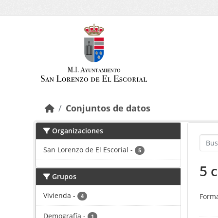
Saltar al contenido principal
Conjuntos de datos
Organizaciones
San Lorenzo de El Escorial
-
5
5 
Grupos
Vivienda
-
Forma
4
Demografía
-
1