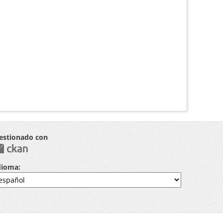
estionado con
dioma