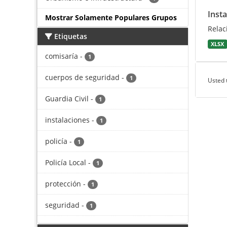
Inst
Mostrar Solamente Populares Grupos
Relac
Etiquetas
XLSX
comisaría
-
1
cuerpos de seguridad
-
1
Usted 
Guardia Civil
-
1
instalaciones
-
1
policía
-
1
Policía Local
-
1
protección
-
1
seguridad
-
1