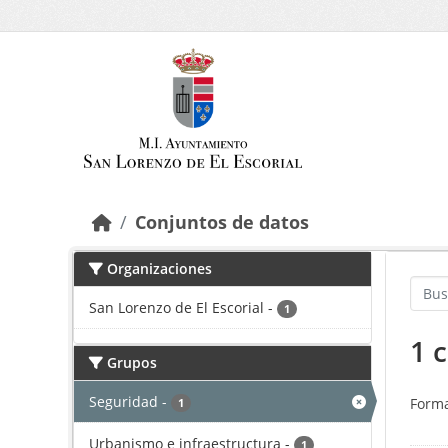
Saltar al contenido principal
Conjuntos de datos
Organizaciones
San Lorenzo de El Escorial
-
1
1 
Grupos
Seguridad
-
Forma
1
Urbanismo e infraestructura
-
1