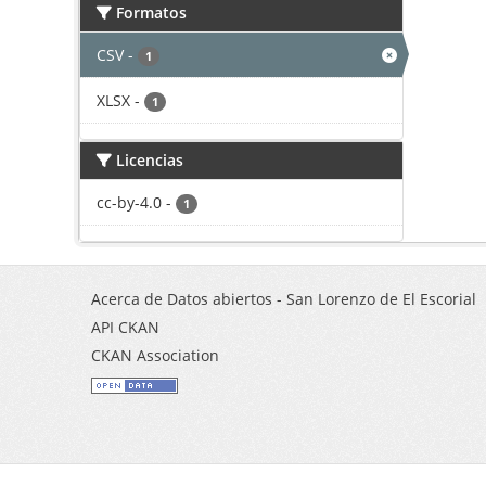
Formatos
CSV
-
1
XLSX
-
1
Licencias
cc-by-4.0
-
1
Acerca de Datos abiertos - San Lorenzo de El Escorial
API CKAN
CKAN Association