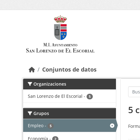
Saltar al contenido principal
Conjuntos de datos
Organizaciones
San Lorenzo de El Escorial
-
5
5 
Grupos
Empleo
-
Forma
5
Economía
-
2