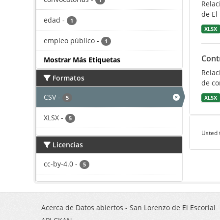
1
Relac
de El 
edad
-
1
XLSX
empleo público
-
1
Cont
Mostrar Más Etiquetas
Relac
Formatos
de co
CSV
-
5
XLSX
XLSX
-
5
Usted 
Licencias
cc-by-4.0
-
5
Acerca de Datos abiertos - San Lorenzo de El Escorial