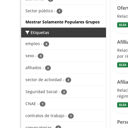
Ofer
Sector público
-
1
Relac
Mostrar Solamente Populares Grupos
XLSX
Etiquetas
Afill
empleo
-
4
Relac
sexo
-
por r
3
XLSX
afiliados
-
2
sector de actividad
-
2
Afili
Relac
Seguridad Social
-
2
régim
CNAE
-
1
XLSX
contratos de trabajo
-
1
Pers
convocatorias
-