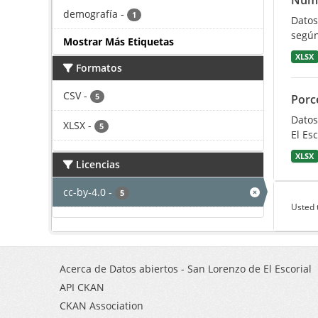
Núme
demografía
-
1
Datos
según
Mostrar Más Etiquetas
XLSX
Formatos
CSV
-
5
Porc
Datos
XLSX
-
5
El Esc
XLSX
Licencias
cc-by-4.0
-
5
Usted 
Acerca de Datos abiertos - San Lorenzo de El Escorial
API CKAN
CKAN Association