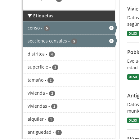
Vivi
Etiquetas
Datos
según
censo
-
5
XLSX
secciones censales
-
5
Pobl
distritos
-
4
Evolu
superficie
-
edad 
3
XLSX
tamaño
-
2
vivienda
-
2
Antig
Datos
viviendas
-
2
munic
alquiler
-
1
XLSX
antigüedad
-
1