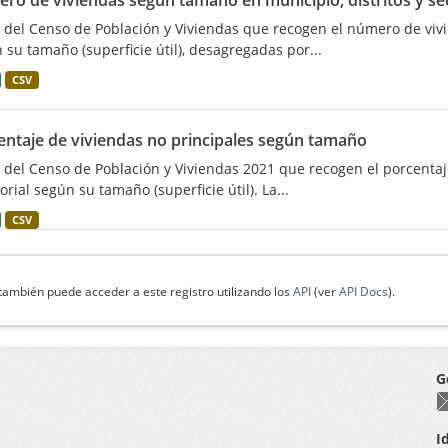
ro de viviendas según tamaño en municipio, distritos y se
 del Censo de Población y Viviendas que recogen el número de vivie
 su tamaño (superficie útil), desagregadas por...
CSV
entaje de viviendas no principales según tamaño
 del Censo de Población y Viviendas 2021 que recogen el porcentaj
orial según su tamaño (superficie útil). La...
CSV
también puede acceder a este registro utilizando los
API
(ver
API Docs
).
G
I