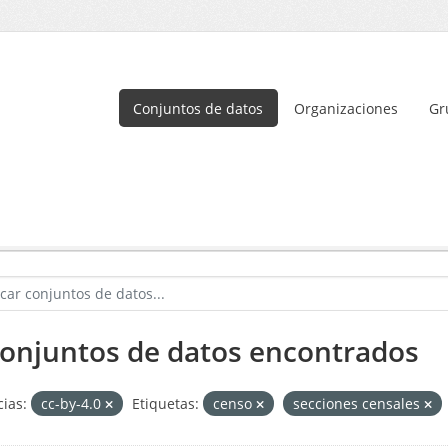
Conjuntos de datos
Organizaciones
Gr
conjuntos de datos encontrados
cias:
cc-by-4.0
Etiquetas:
censo
secciones censales