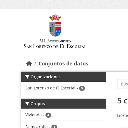
Saltar al contenido principal
Conjuntos de datos
Organizaciones
San Lorenzo de El Escorial
-
5
5 
Grupos
Vivienda
-
Licen
4
Demografía
-
1