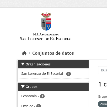
Saltar al contenido principal
Conjuntos de datos
Organizaciones
San Lorenzo de El Escorial
-
1
1 
Grupos
Economía
-
Grupo
1
con
Empleo
-
1