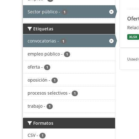
Sector público
-
1
Ofer
Relac
Etiquetas
XLSX
convocatorias
-
1
empleo público
-
1
Usted 
oferta
-
1
oposición
-
1
procesos selectivos
-
1
trabajo
-
1
Formatos
CSV
-
1