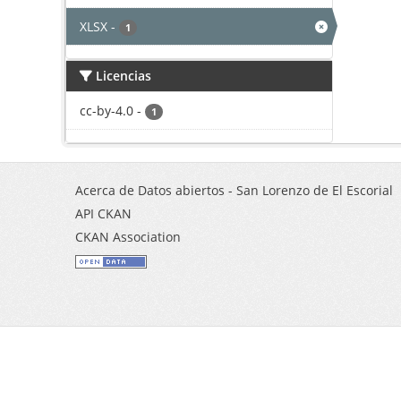
XLSX
-
1
Licencias
cc-by-4.0
-
1
Acerca de Datos abiertos - San Lorenzo de El Escorial
API CKAN
CKAN Association