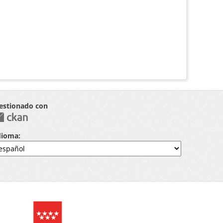
estionado con
dioma