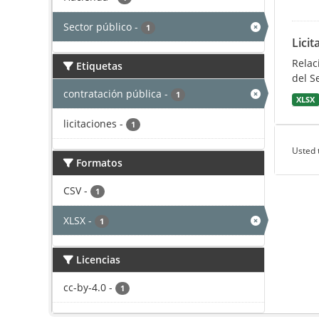
Sector público
-
1
Licit
Relac
Etiquetas
del S
contratación pública
-
1
XLSX
licitaciones
-
1
Usted 
Formatos
CSV
-
1
XLSX
-
1
Licencias
cc-by-4.0
-
1