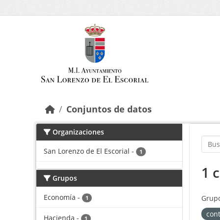
Saltar al contenido principal
Conjuntos de datos
Organizaciones
San Lorenzo de El Escorial
-
1
1 
Grupos
Economía
-
Grupo
1
cont
Hacienda
-
1