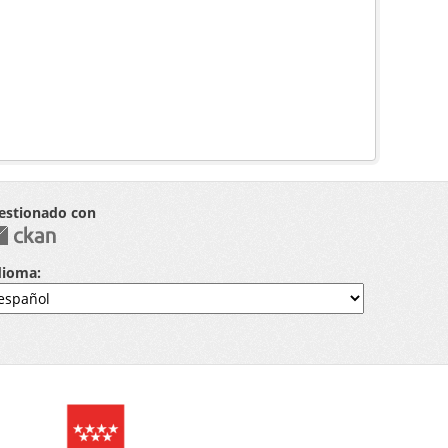
estionado con
dioma