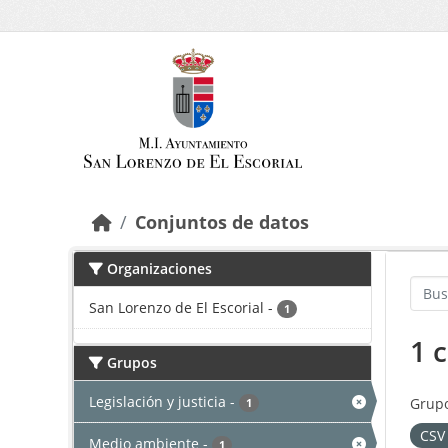
Saltar al contenido principal
Conjuntos de datos
Organizaciones
San Lorenzo de El Escorial
-
1
1 
Grupos
Legislación y justicia
-
Grupo
1
CS
Medio ambiente
-
1