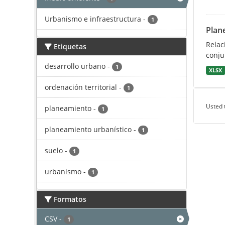
Urbanismo e infraestructura
-
1
Plan
Relac
Etiquetas
conju
desarrollo urbano
-
1
XLSX
ordenación territorial
-
1
Usted 
planeamiento
-
1
planeamiento urbanístico
-
1
suelo
-
1
urbanismo
-
1
Formatos
CSV
-
1