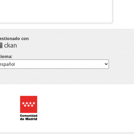
estionado con
dioma