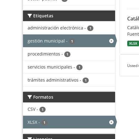
Etiquetas
Catá
Catál
administración electrónica
-
1
Fuent
gestión municipal
-
1
XLSX
procedimientos
-
1
Usted 
servicios municipales
-
1
trámites administrativos
-
1
Formatos
CSV
-
1
XLSX
-
1