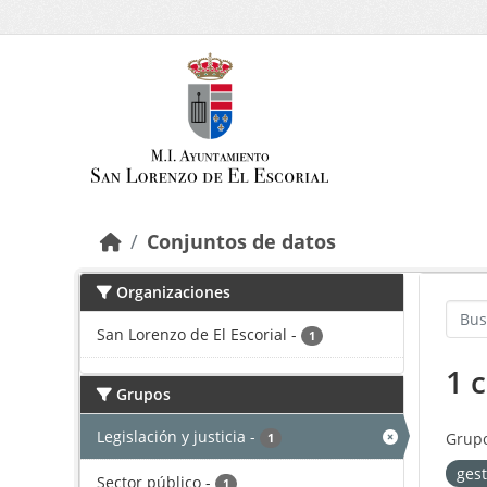
Saltar al contenido principal
Conjuntos de datos
Organizaciones
San Lorenzo de El Escorial
-
1
1 
Grupos
Legislación y justicia
-
Grupo
1
ges
Sector público
-
1