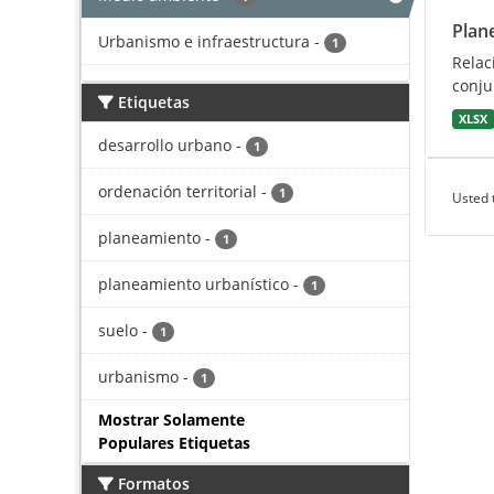
Plan
Urbanismo e infraestructura
-
1
Relac
conju
Etiquetas
XLSX
desarrollo urbano
-
1
ordenación territorial
-
1
Usted 
planeamiento
-
1
planeamiento urbanístico
-
1
suelo
-
1
urbanismo
-
1
Mostrar Solamente
Populares Etiquetas
Formatos