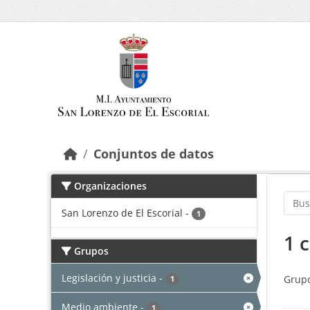
Saltar al contenido principal
Conjuntos de datos
Organizaciones
San Lorenzo de El Escorial
-
1
1 
Grupos
Legislación y justicia
-
Grupo
1
Medio ambiente
-
1