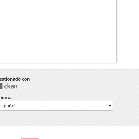
estionado con
dioma