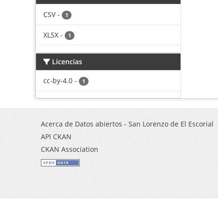
CSV
-
1
XLSX
-
1
Licencias
cc-by-4.0
-
1
Acerca de Datos abiertos - San Lorenzo de El Escorial
API CKAN
CKAN Association