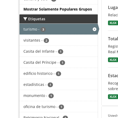
Lugar
Mostrar Solamente Populares Grupos
Relac
Etiquetas
XLSX
turismo
-
3
Total
visitantes
-
2
Regis
Casita del Infante
-
Real 
1
XLSX
Casita del Príncipe
-
1
edificio historico
-
1
Estad
Recog
estadísticas
-
1
sobre
monumento
-
1
XLSX
oficina de turismo
-
1
Usted 
Patrimonio Nacional
-