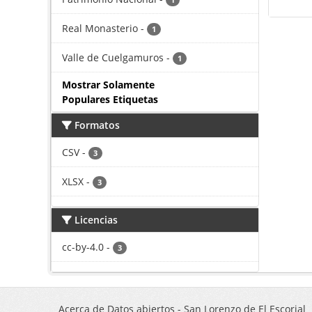
1
Real Monasterio
-
1
Valle de Cuelgamuros
-
1
Mostrar Solamente
Populares Etiquetas
Formatos
CSV
-
3
XLSX
-
3
Licencias
cc-by-4.0
-
3
Acerca de Datos abiertos - San Lorenzo de El Escorial