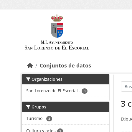
Saltar al contenido principal
Conjuntos de datos
Organizaciones
San Lorenzo de El Escorial
-
3
3 
Grupos
Turismo
-
Etiqu
3
Cultura y ocio
-
1