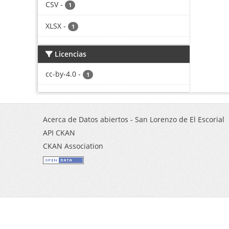
CSV
-
1
XLSX
-
1
Licencias
cc-by-4.0
-
1
Acerca de Datos abiertos - San Lorenzo de El Escorial
API CKAN
CKAN Association