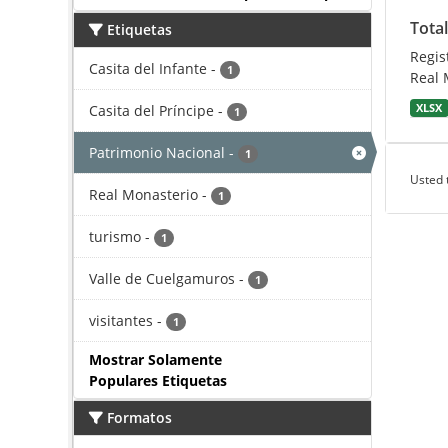
Total
Etiquetas
Regis
Casita del Infante
-
1
Real 
Casita del Príncipe
-
XLSX
1
Patrimonio Nacional
-
1
Usted 
Real Monasterio
-
1
turismo
-
1
Valle de Cuelgamuros
-
1
visitantes
-
1
Mostrar Solamente
Populares Etiquetas
Formatos