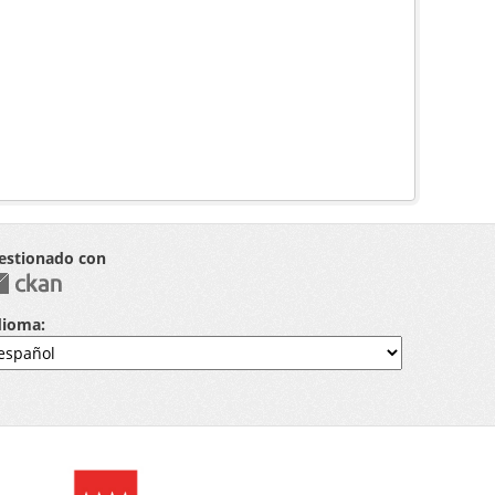
estionado con
dioma