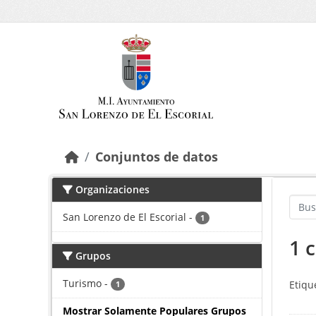
Saltar al contenido principal
Conjuntos de datos
Organizaciones
San Lorenzo de El Escorial
-
1
1 
Grupos
Turismo
-
Etiqu
1
Mostrar Solamente Populares Grupos