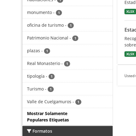
1
Estad
monumento
-
XLSX
1
oficina de turismo
-
1
Estad
Patrimonio Nacional
-
Recog
1
sobre
plazas
-
1
XLSX
Real Monasterio
-
1
tipología
-
Usted 
1
Turismo
-
1
Valle de Cuelgamuros
-
1
Mostrar Solamente
Populares Etiquetas
Formatos