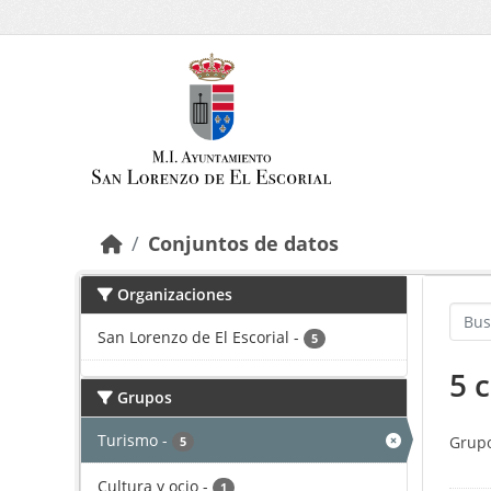
Saltar al contenido principal
Conjuntos de datos
Organizaciones
San Lorenzo de El Escorial
-
5
5 
Grupos
Turismo
-
Grupo
5
Cultura y ocio
-
1