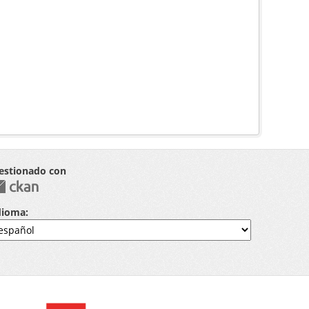
estionado con
dioma