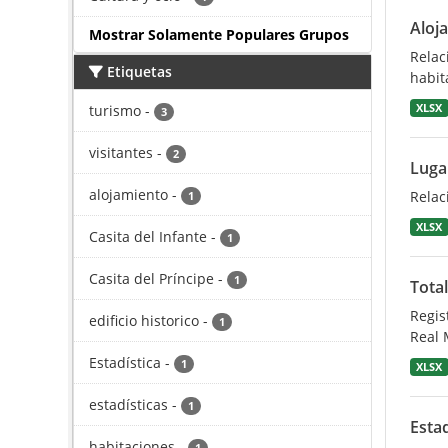
Aloj
Mostrar Solamente Populares Grupos
Relac
Etiquetas
habit
turismo
-
XLSX
3
visitantes
-
2
Lugar
alojamiento
-
Relac
1
XLSX
Casita del Infante
-
1
Casita del Príncipe
-
1
Total
Regis
edificio historico
-
1
Real 
Estadística
-
1
XLSX
estadísticas
-
1
Esta
habitaciones
-