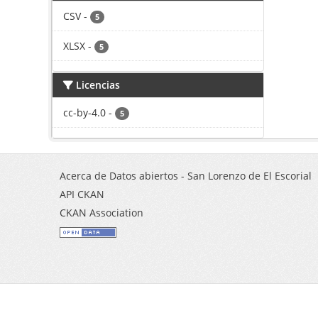
CSV
-
5
XLSX
-
5
Licencias
cc-by-4.0
-
5
Acerca de Datos abiertos - San Lorenzo de El Escorial
API CKAN
CKAN Association