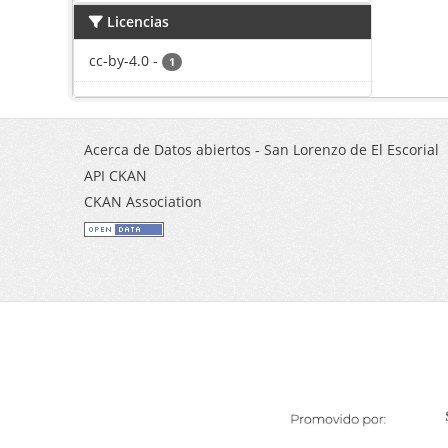
Licencias
cc-by-4.0
-
1
Acerca de Datos abiertos - San Lorenzo de El Escorial
API CKAN
CKAN Association