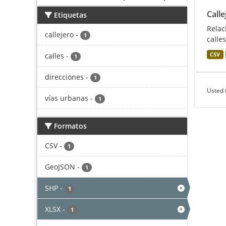
Calle
Etiquetas
Relac
callejero
-
1
calles
calles
-
CSV
1
direcciones
-
1
Usted 
vías urbanas
-
1
Formatos
CSV
-
1
GeoJSON
-
1
SHP
-
1
XLSX
-
1