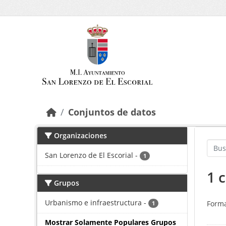
Saltar al contenido principal
Conjuntos de datos
Organizaciones
San Lorenzo de El Escorial
-
1
1 
Grupos
Urbanismo e infraestructura
-
Forma
1
Mostrar Solamente Populares Grupos