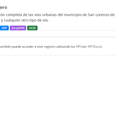
jero
ión completa de las vías urbanas del municipio de San Lorenzo de E
 y cualquier otro tipo de vía.
SHP
GeoJSON
XLSX
también puede acceder a este registro utilizando los
API
(ver
API Docs
).